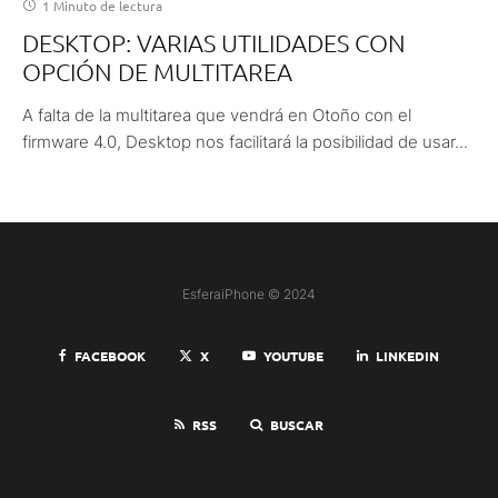
1 Minuto de lectura
DESKTOP: VARIAS UTILIDADES CON
OPCIÓN DE MULTITAREA
A falta de la multitarea que vendrá en Otoño con el
firmware 4.0, Desktop nos facilitará la posibilidad de usar...
EsferaiPhone © 2024
FACEBOOK
X
YOUTUBE
LINKEDIN
RSS
BUSCAR