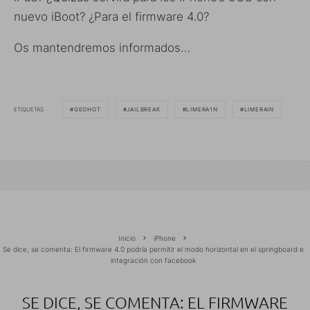
nuevo iBoot? ¿Para el firmware 4.0?
Os mantendremos informados…
ETIQUETAS
GEOHOT
JAILBREAK
LIMERA1N
LIMERAIN
Inicio
iPhone
Se dice, se comenta: El firmware 4.0 podría permitir el modo horizontal en el springboard e
integración con facebook
SE DICE, SE COMENTA: EL FIRMWARE