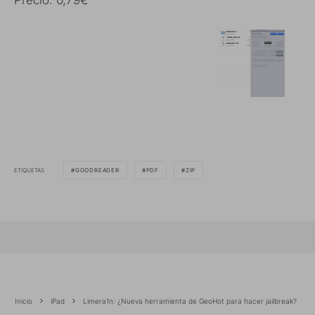
Precio: 0,79€
ETIQUETAS
GOODREADER
PDF
ZIP
Inicio
iPad
Limera1n: ¿Nueva herramienta de GeoHot para hacer jailbreak?