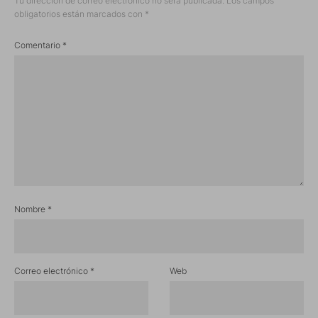
Tu dirección de correo electrónico no será publicada.
Los campos
obligatorios están marcados con
*
Comentario
*
Nombre
*
Correo electrónico
*
Web