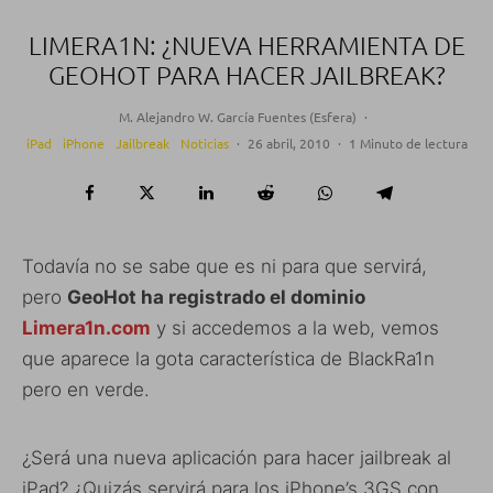
LIMERA1N: ¿NUEVA HERRAMIENTA DE
GEOHOT PARA HACER JAILBREAK?
M. Alejandro W. García Fuentes (Esfera)
·
iPad
iPhone
Jailbreak
Noticias
·
26 abril, 2010
·
1 Minuto de lectura
Todavía no se sabe que es ni para que servirá,
pero
GeoHot ha registrado el dominio
Limera1n.com
y si accedemos a la web, vemos
que aparece la gota característica de BlackRa1n
pero en verde.
¿Será una nueva aplicación para hacer jailbreak al
iPad? ¿Quizás servirá para los iPhone’s 3GS con