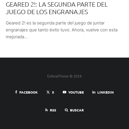
GEARED 2!: LA SEGUNDA PARTE DEL
JUEGO DE LOS ENGRANAJES
Geared 2! es la segunda parte del juego de juntar
engranajes que tanto éxito tuvo. Ahora, vuelve con esta
mejorada...
EsferaiPhone © 2024
FACEBOOK
X
YOUTUBE
LINKEDIN
RSS
BUSCAR