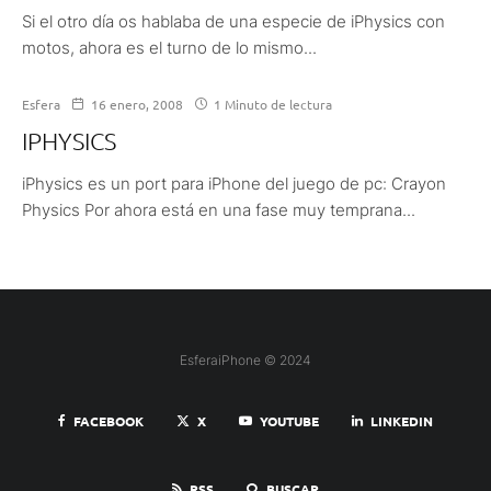
Si el otro día os hablaba de una especie de iPhysics con
motos, ahora es el turno de lo mismo...
Esfera
16 enero, 2008
1 Minuto de lectura
IPHYSICS
iPhysics es un port para iPhone del juego de pc: Crayon
Physics Por ahora está en una fase muy temprana...
EsferaiPhone © 2024
FACEBOOK
X
YOUTUBE
LINKEDIN
RSS
BUSCAR