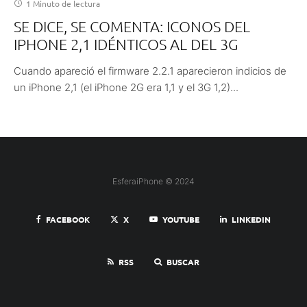
1 Minuto de lectura
SE DICE, SE COMENTA: ICONOS DEL
IPHONE 2,1 IDÉNTICOS AL DEL 3G
Cuando apareció el firmware 2.2.1 aparecieron indicios de
un iPhone 2,1 (el iPhone 2G era 1,1 y el 3G 1,2)...
EsferaiPhone © 2024
FACEBOOK
X
YOUTUBE
LINKEDIN
RSS
BUSCAR