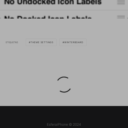
ETIQUETAS
THEME SETTINGS
WINTERBOARD
EsferaiPhone © 2024