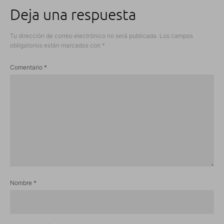
Deja una respuesta
Tu dirección de correo electrónico no será publicada.
Los campos
obligatorios están marcados con
*
Comentario
*
Nombre
*