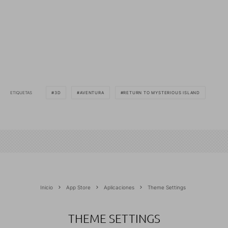
ETIQUETAS
3D
AVENTURA
RETURN TO MYSTERIOUS ISLAND
Inicio
App Store
Aplicaciones
Theme Settings
THEME SETTINGS