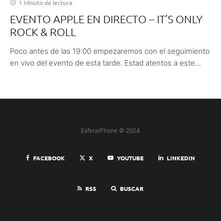
1 Minuto de lectura
EVENTO APPLE EN DIRECTO – IT’S ONLY
ROCK & ROLL
Poco antes de las 19:00 empezaremos con el seguimiento
en vivo del evento de esta tarde. Estad atentos a este...
EsferaiPhone © 2024
FACEBOOK
X
YOUTUBE
LINKEDIN
RSS
BUSCAR