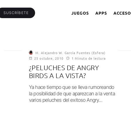
JUEGOS
APPS
ACCESO
SUSCRÍBETE
M. Alejandro W. García Fuentes (Esfera)
25 octubre, 2010
1 Minuto de lectura
¿PELUCHES DE ANGRY
BIRDS A LA VISTA?
Ya hace tiempo que se lleva rumoreando
la posibilidad de que aparezcan a la venta
varios peluches del exitoso Angry...