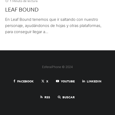
1 Minuto de lectura
LEAF BOUND
En Leaf Bound tenemos que ir saltando con nuestro
personaje, ayudándonos de hojas y otras plataformas,
para conseguir llegar a...
EsferaiPhone © 2024
FACEBOOK
X
YOUTUBE
LINKEDIN
RSS
BUSCAR