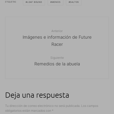
ETIQUETAS
LEAF BOUND
MONOS
SALTOS
Anterior
Imágenes e información de Future
Racer
Siguiente
Remedios de la abuela
Deja una respuesta
Tu dirección de correo electrónico no será publicada.
Los campos
obligatorios están marcados con
*