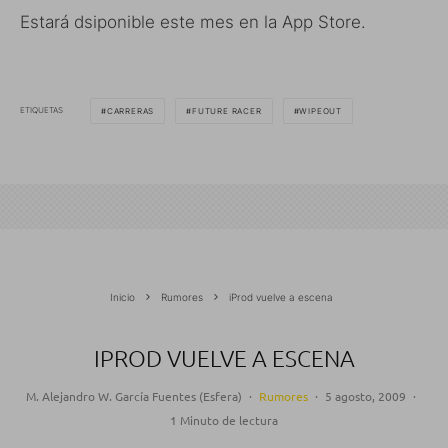
Estará dsiponible este mes en la App Store.
ETIQUETAS
CARRERAS
FUTURE RACER
WIPEOUT
Inicio
Rumores
iProd vuelve a escena
IPROD VUELVE A ESCENA
M. Alejandro W. García Fuentes (Esfera)
·
Rumores
·
5 agosto, 2009
·
1 Minuto de lectura