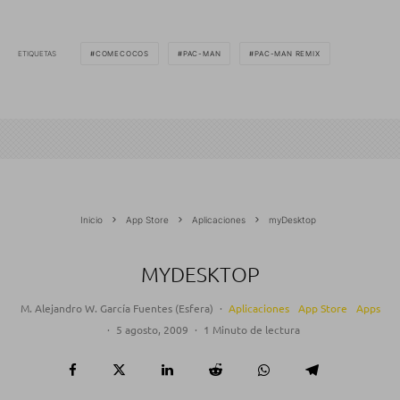
ETIQUETAS
COMECOCOS
PAC-MAN
PAC-MAN REMIX
Inicio
App Store
Aplicaciones
myDesktop
MYDESKTOP
M. Alejandro W. García Fuentes (Esfera)
·
Aplicaciones
App Store
Apps
·
5 agosto, 2009
·
1 Minuto de lectura