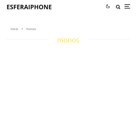
Inicio
monos
monos