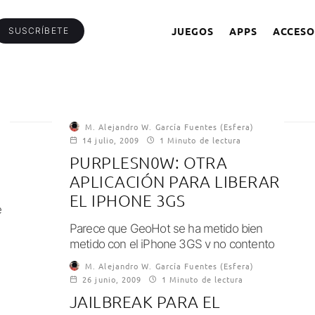
JUEGOS
APPS
ACCESO
SUSCRÍBETE
M. Alejandro W. García Fuentes (Esfera)
14 julio, 2009
1 Minuto de lectura
PURPLESN0W: OTRA
APLICACIÓN PARA LIBERAR
EL IPHONE 3GS
e
Parece que GeoHot se ha metido bien
metido con el iPhone 3GS y no contento
con PurpleRa1n, su aplicación para...
M. Alejandro W. García Fuentes (Esfera)
26 junio, 2009
1 Minuto de lectura
JAILBREAK PARA EL