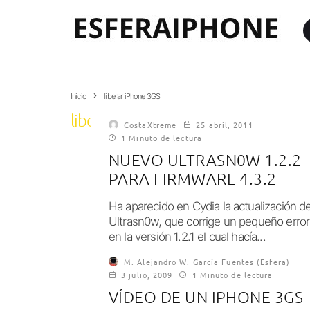
Inicio
liberar iPhone 3GS
liberar iPhone 3GS
CostaXtreme
25 abril, 2011
1 Minuto de lectura
NUEVO ULTRASN0W 1.2.2
PARA FIRMWARE 4.3.2
Ha aparecido en Cydia la actualización d
Ultrasn0w, que corrige un pequeño error
en la versión 1.2.1 el cual hacía...
M. Alejandro W. García Fuentes (Esfera)
3 julio, 2009
1 Minuto de lectura
VÍDEO DE UN IPHONE 3GS