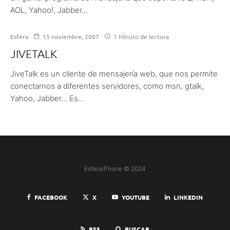
AOL, Yahoo!, Jabber...
Esfera
15 noviembre, 2007
1 Minuto de lectura
JIVETALK
JiveTalk es un cliente de mensajería web, que nos permite
conectarnos a diferentes servidores, como msn, gtalk,
Yahoo, Jabber… Es...
EsferaiPhone © 2024
FACEBOOK
X
YOUTUBE
LINKEDIN
RSS
BUSCAR