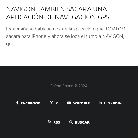
NAVIGON TAMBIÉN SACARÁ UNA
APLICACIÓN DE NAVEGACIÓN GPS
Esta mañana hablábamos de la aplicación que TOMTOM
sacará para iPhone y ahora se loca el turno a NAVIGON,
que...
EsferaiPhone © 2024
FACEBOOK
X
YOUTUBE
LINKEDIN
RSS
BUSCAR