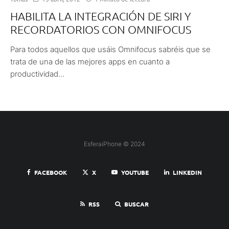
HABILITA LA INTEGRACIÓN DE SIRI Y
RECORDATORIOS CON OMNIFOCUS
Para todos aquellos que usáis Omnifocus sabréis que se
trata de una de las mejores apps en cuanto a
productividad...
EsferaiPhone © 2024
FACEBOOK
X
YOUTUBE
LINKEDIN
RSS
BUSCAR