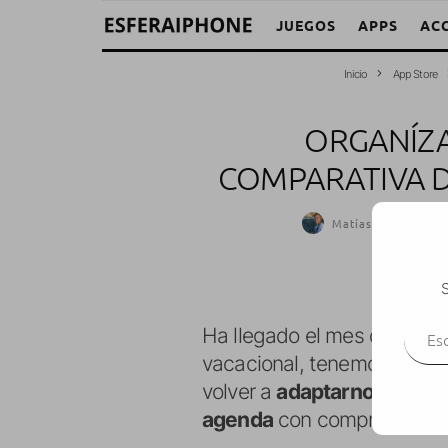
JUEGOS
APPS
AC
Inicio
App Store
ORGANÍZA
COMPARATIVA D
Matías Vidal
·
Apl
S
Escr
Ha llegado el mes de
sept
vacacional, tenemos que vo
volver a
adaptarnos a hora
agenda
con compromisos l