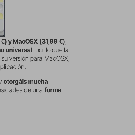
9 €) y MacOSX (31,99 €)
,
no universal
, por lo que la
n su versión para MacOSX,
plicación.
 y
otorgáis mucha
cesidades de una
forma