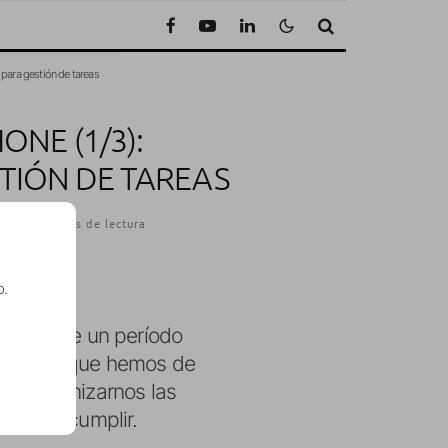
para gestión de tareas
NE (1/3):
TIÓN DE TAREAS
2
·
5 Minutos de lectura
o.
frutado de un período
SE
es en los que hemos de
, a organizarnos las
io que cumplir.