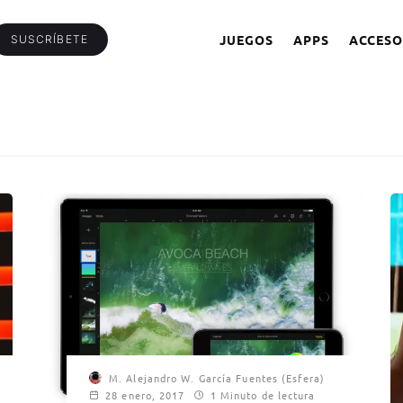
JUEGOS
APPS
ACCESO
SUSCRÍBETE
M. Alejandro W. García Fuentes (Esfera)
28 enero, 2017
1 Minuto de lectura