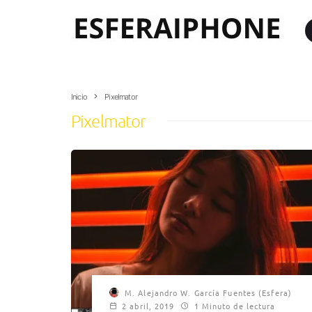
Inicio
Pixelmator
Pixelmator
M. Alejandro W. García Fuentes (Esfera)
2 abril, 2019
1 Minuto de lectura