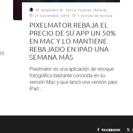
M. Alejandro W. García Fuentes (Esfera)
27 noviembre, 2014
1 Minuto de lectura
PIXELMATOR REBAJA EL
PRECIO DE SU APP UN 50%
EN MAC Y LO MANTIENE
REBAJADO EN IPAD UNA
es
SEMANA MÁS
Pixelmator es una aplicación de retoque
fotográfico bastante conocida en su
versión Mac y que lanzó una versión para
iPad...
FACEBOOK