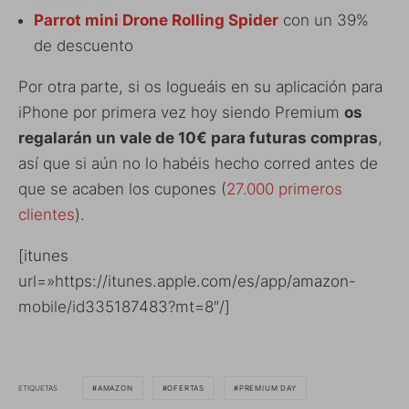
Parrot mini Drone Rolling Spider
con un 39%
de descuento
Por otra parte, si os logueáis en su aplicación para
iPhone por primera vez hoy siendo Premium
os
regalarán un vale de 10€ para futuras compras
,
así que si aún no lo habéis hecho corred antes de
que se acaben los cupones (
27.000 primeros
clientes
).
[itunes
url=»https://itunes.apple.com/es/app/amazon-
mobile/id335187483?mt=8″/]
ETIQUETAS
AMAZON
OFERTAS
PREMIUM DAY