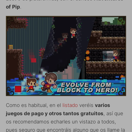
of Pip
.
Como es habitual, en el
listado
veréis
varios
juegos de pago y otros tantos gratuitos
, así que
os recomendamos echarles un vistazo a todos,
pues seguro que encontráis alguno que os llame la