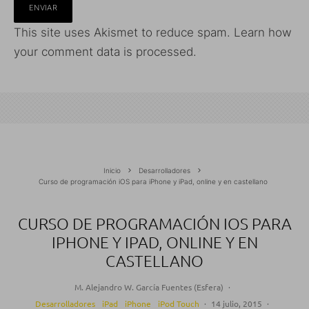
This site uses Akismet to reduce spam.
Learn how
your comment data is processed.
Inicio
Desarrolladores
Curso de programación iOS para iPhone y iPad, online y en castellano
CURSO DE PROGRAMACIÓN IOS PARA
IPHONE Y IPAD, ONLINE Y EN
CASTELLANO
M. Alejandro W. García Fuentes (Esfera)
·
Desarrolladores
iPad
iPhone
iPod Touch
·
14 julio, 2015
·