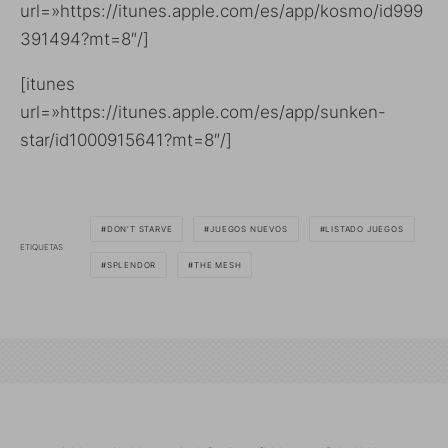
url=»https://itunes.apple.com/es/app/kosmo/id999
391494?mt=8″/]
[itunes
url=»https://itunes.apple.com/es/app/sunken-
star/id1000915641?mt=8″/]
DON'T STARVE
JUEGOS NUEVOS
LISTADO JUEGOS
ETIQUETAS
SPLENDOR
THE MESH