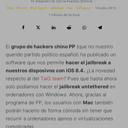
M. Alejandro W. García Fuentes (Esfera)
·
iPad
iPhone
iPod Touch
Jailbreak
Mac
Software
·
14 julio, 2015
·
1 Minuto de lectura
El
grupo de hackers chino PP
(que no nuestro
querido partido político español) ha publicado un
software que nos permite
hacer el jailbreak a
nuestros disposivos con iOS 8.4.
¿La novedad
respecto al del
TaiG team
? Pues que hasta ahora
solo podíamos hacer el
jailbreak untethered
en
ordenadores con Windows. Ahora, gracias al
programa de PP, los usuarios con
Mac
también
podrán hacerlo de forma cómoda sin tener que
recurrir a ordenadores ajenos o virtualizaciones
complicadas.