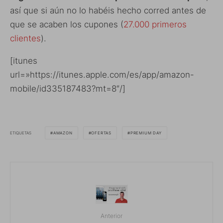
así que si aún no lo habéis hecho corred antes de
que se acaben los cupones (
27.000 primeros
clientes
).
[itunes
url=»https://itunes.apple.com/es/app/amazon-
mobile/id335187483?mt=8″/]
ETIQUETAS
AMAZON
OFERTAS
PREMIUM DAY
Anterior