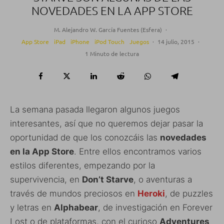
NOVEDADES EN LA APP STORE
M. Alejandro W. García Fuentes (Esfera)
·
App Store
iPad
iPhone
iPod Touch
Juegos
·
14 julio, 2015
·
1 Minuto de lectura
La semana pasada llegaron algunos juegos
interesantes, así que no queremos dejar pasar la
oportunidad de que los conozcáis las
novedades
en la App Store
. Entre ellos encontramos varios
estilos diferentes, empezando por la
supervivencia, en
Don’t Starve
, o aventuras a
través de mundos preciosos en
Heroki
, de puzzles
y letras en
Alphabear
, de investigación en Forever
Lost o de plataformas, con el curioso
Adventures