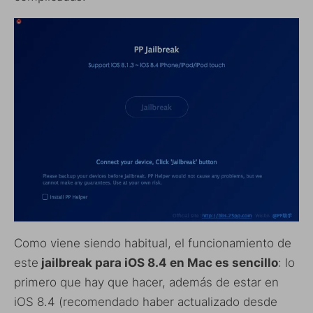
Como viene siendo habitual, el funcionamiento de
este
jailbreak para iOS 8.4 en Mac es sencillo
: lo
primero que hay que hacer, además de estar en
iOS 8.4 (recomendado haber actualizado desde