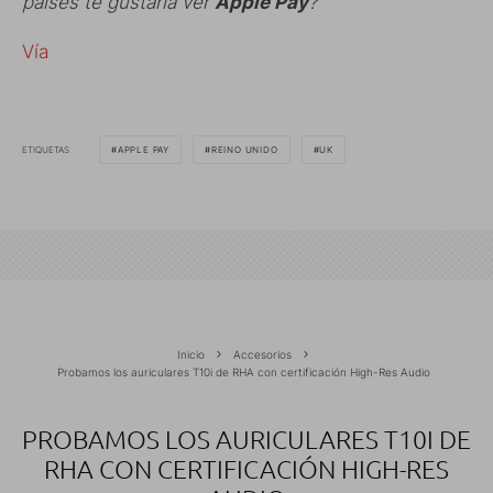
países te gustaría ver
Apple Pay
?
Vía
ETIQUETAS
APPLE PAY
REINO UNIDO
UK
Inicio
Accesorios
Probamos los auriculares T10i de RHA con certificación High-Res Audio
PROBAMOS LOS AURICULARES T10I DE
RHA CON CERTIFICACIÓN HIGH-RES