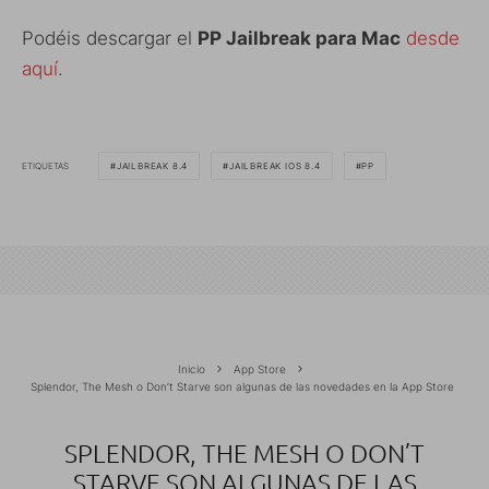
Podéis descargar el
PP Jailbreak para Mac
desde
aquí
.
ETIQUETAS
JAILBREAK 8.4
JAILBREAK IOS 8.4
PP
Inicio
App Store
Splendor, The Mesh o Don’t Starve son algunas de las novedades en la App Store
SPLENDOR, THE MESH O DON’T
STARVE SON ALGUNAS DE LAS