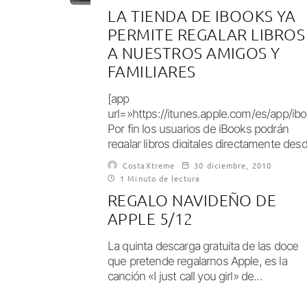
LA TIENDA DE IBOOKS YA
PERMITE REGALAR LIBROS
A NUESTROS AMIGOS Y
FAMILIARES
[app
url=»https://itunes.apple.com/es/app/i
Por fin los usuarios de iBooks podrán
regalar libros digitales directamente des
la iBooks Store, cosa que hasta...
CostaXtreme
30 diciembre, 2010
1 Minuto de lectura
REGALO NAVIDEÑO DE
APPLE 5/12
La quinta descarga gratuita de las doce
que pretende regalarnos Apple, es la
canción «I just call you girl» de...