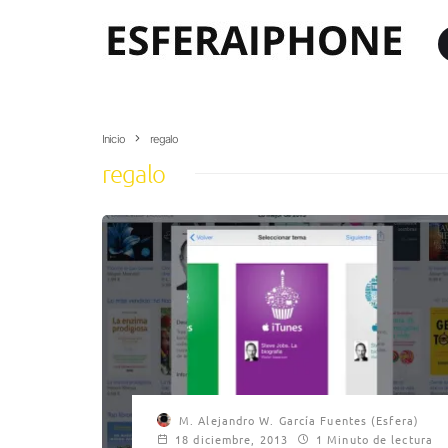
Inicio
regalo
regalo
M. Alejandro W. García Fuentes (Esfera)
18 diciembre, 2013
1 Minuto de lectura