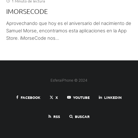
1 Minuto de lectura
IMORSECODE
Aprovechando que hoy es el aniversario del nacimiento de
Samuel Morse, encontramos esta aplicaciones en la App
Store. iMorseCode nos...
EsferaiPhone © 2024
FACEBOOK
X
YOUTUBE
LINKEDIN
RSS
BUSCAR