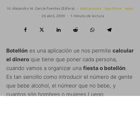
M. Alejandro W. García Fuentes (Esfera)
·
Aplicaciones
App Store
Apps
·
26 abril, 2009
·
1 Minuto de lectura
Botellón
es una aplicación ue nos permite
calcular
el dinero
que tiene que poner cada persona,
cuando vamos a organizar una
fiesta o botellón
.
Es tan sencillo como introducir el número de gente
que bebe alcohol, el númeor que no bebe, y
cuantos són hombres o mujeres.Luego
simplemente marcamos si queremos tirar a poco o
a mucho, y listos, veremos lo que tienen que pagar
tanto los que beberán alcohol, como los que no.
Podemos configurar el precio de cada elemento