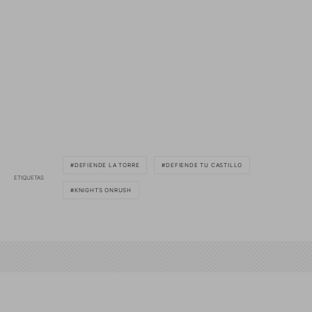
DEFIENDE LA TORRE
DEFIENDE TU CASTILLO
ETIQUETAS
KNIGHTS ONRUSH