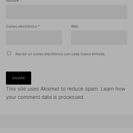
Nombre
*
Correo electrónico
*
Web
Recibir un correo electrónico con cada nueva entrada.
This site uses Akismet to reduce spam.
Learn how
your comment data is processed.