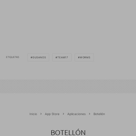
ETIQUETAS
GUSANOS
TEAM17
WORMS
Inicio
App Store
Aplicaciones
Botellón
BOTELLÓN