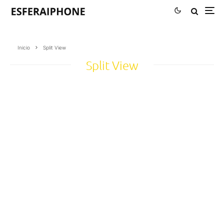
Inicio
Split View
Split View