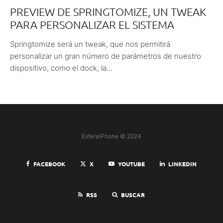
PREVIEW DE SPRINGTOMIZE, UN TWEAK
PARA PERSONALIZAR EL SISTEMA
Springtomize será un tweak, que nos permitirá
personalizar un gran número de parámetros de nuestro
dispositivo, como el dock, la...
EsferaiPhone © 2024
FACEBOOK
X
YOUTUBE
LINKEDIN
RSS
BUSCAR