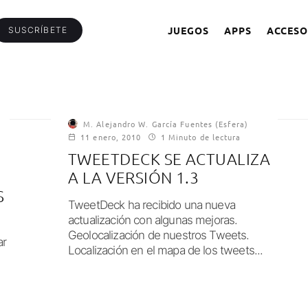
JUEGOS
APPS
ACCESO
SUSCRÍBETE
M. Alejandro W. García Fuentes (Esfera)
11 enero, 2010
1 Minuto de lectura
TWEETDECK SE ACTUALIZA
A LA VERSIÓN 1.3
S
TweetDeck ha recibido una nueva
actualización con algunas mejoras.
Geolocalización de nuestros Tweets.
ar
Localización en el mapa de los tweets...