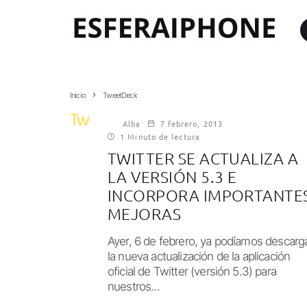
Inicio
TweetDeck
TweetDeck
Alba
7 febrero, 2013
1 Minuto de lectura
TWITTER SE ACTUALIZA A
LA VERSIÓN 5.3 E
INCORPORA IMPORTANTE
MEJORAS
Ayer, 6 de febrero, ya podíamos descarg
la nueva actualización de la aplicación
oficial de Twitter (versión 5.3) para
nuestros...