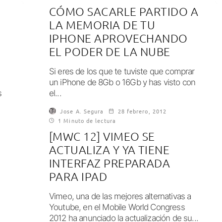
CÓMO SACARLE PARTIDO A
LA MEMORIA DE TU
IPHONE APROVECHANDO
EL PODER DE LA NUBE
Si eres de los que te tuviste que comprar
un iPhone de 8Gb o 16Gb y has visto con
s
el...
K.
Jose A. Segura
28 febrero, 2012
1 Minuto de lectura
[MWC 12] VIMEO SE
ACTUALIZA Y YA TIENE
INTERFAZ PREPARADA
PARA IPAD
Vimeo, una de las mejores alternativas a
Youtube, en el Mobile World Congress
2012 ha anunciado la actualización de su...