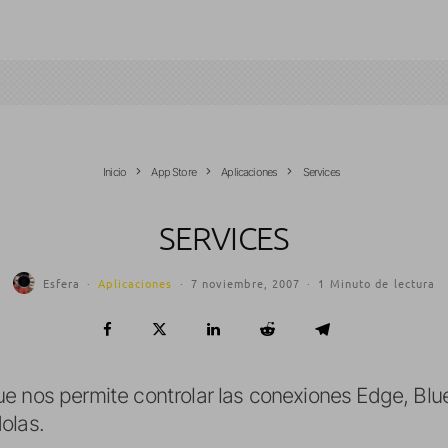
Inicio
App Store
Aplicaciones
Services
SERVICES
Esfera
·
Aplicaciones
·
7 noviembre, 2007
·
1 Minuto de lectura
e nos permite controlar las conexiones Edge, Blue
olas.