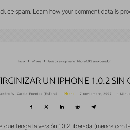
reduce spam.
Learn how your comment data is pro
Inicio
iPhone
Guía para virginizar un iPhone 1.0.2 sin ordenador
IRGINIZAR UN IPHONE 1.0.2 S
jandro W. García Fuentes (Esfera)
·
iPhone
·
7 noviembre, 2007
·
1 Minut
te que tenga la versión 1.0.2 liberada (menos con I