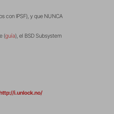
enos con IPSF), y que NUNCA
e (
guía
), el BSD Subsystem
http://i.unlock.no/