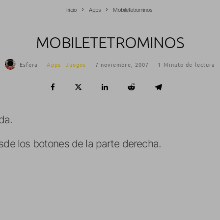
Inicio
Apps
MobileTetrominos
MOBILETETROMINOS
Esfera
·
Apps
Juegos
·
7 noviembre, 2007
·
1 Minuto de lectura
da.
esde los botones de la parte derecha.