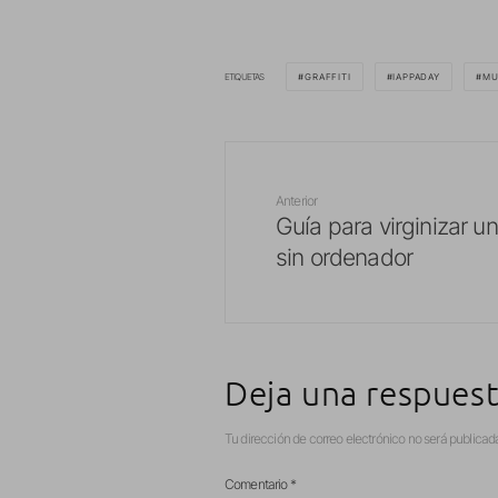
ETIQUETAS
GRAFFITI
IAPPADAY
MU
Anterior
Guía para virginizar un
sin ordenador
Deja una respues
Tu dirección de correo electrónico no será publicad
Comentario
*