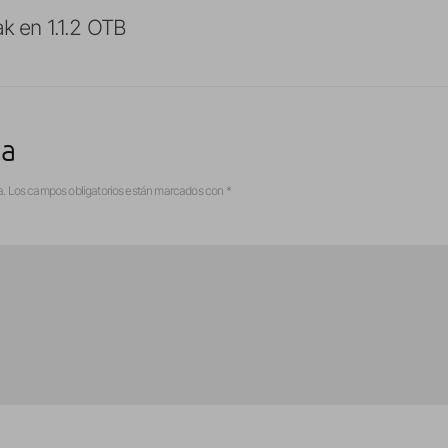
ak en 1.1.2 OTB
ta
a.
Los campos obligatorios están marcados con
*