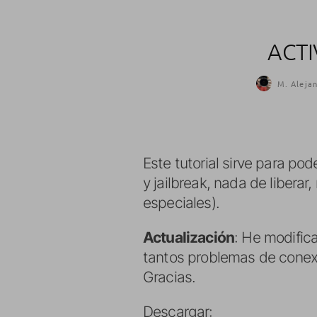
ACTI
M. Alejan
Este tutorial sirve para pode
y jailbreak, nada de liberar
especiales).
Actualización
: He modific
tantos problemas de conexió
Gracias.
Descargar: