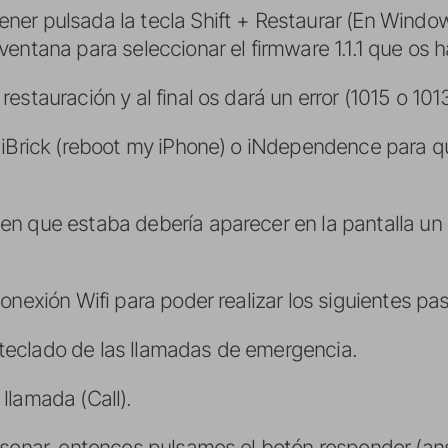
er pulsada la tecla Shift + Restaurar (En Windows
ventana para seleccionar el firmware 1.1.1 que os 
stauración y al final os dará un error (1015 o 1013
 iBrick (reboot my iPhone) o iNdependence para 
n que estaba debería aparecer en la pantalla un 
onexión Wifi para poder realizar los siguientes pa
al teclado de las llamadas de emergencia.
 llamada (Call).
 sonar, entonces pulsamos el botón responder (an