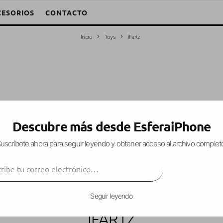
CESORIOS
CONTACTO
Inicio
Toys
iFartz
Descubre más desde EsferaiPhone
uscríbete ahora para seguir leyendo y obtener acceso al archivo complet
ibe tu correo electrónico…
SUSCRIBIR
Seguir leyendo
IFARTZ