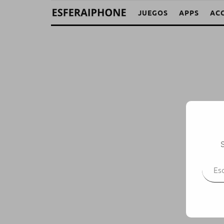
JUEGOS
APPS
AC
S
Escr