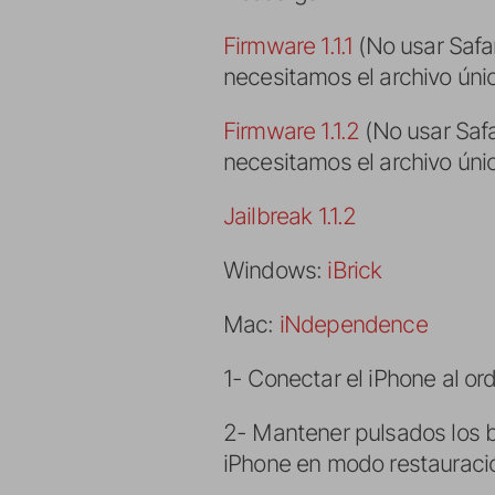
Firmware 1.1.1
(No usar Safa
necesitamos el archivo úni
Firmware 1.1.2
(No usar Saf
necesitamos el archivo úni
Jailbreak 1.1.2
Windows:
iBrick
Mac:
iNdependence
1- Conectar el iPhone al or
2- Mantener pulsados los 
iPhone en modo restauraci