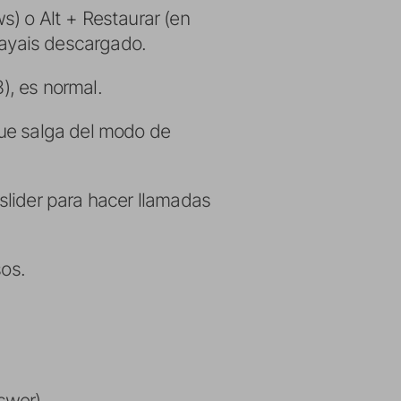
) o Alt + Restaurar (en
hayais descargado.
), es normal.
que salga del modo de
slider para hacer llamadas
sos.
swer).