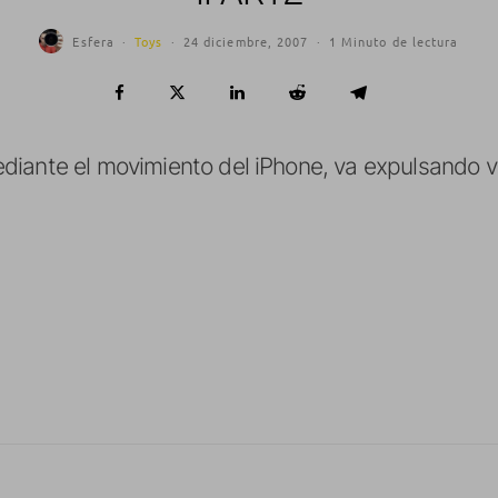
Esfera
·
Toys
·
24 diciembre, 2007
·
1 Minuto de lectura
diante el movimiento del iPhone, va expulsando