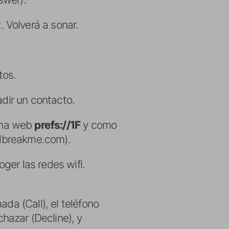
 Volverá a sonar.
tos.
adir un contacto.
ina web
prefs://1F
y como
ailbreakme.com).
ger las redes wifi.
da (Call), el teléfono
hazar (Decline), y