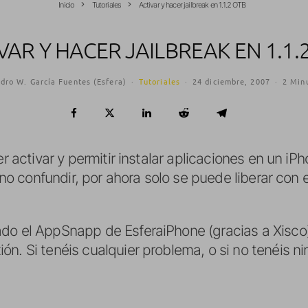
Inicio
Tutoriales
Activar y hacer jailbreak en 1.1.2 OTB
VAR Y HACER JAILBREAK EN 1.1.
dro W. García Fuentes (Esfera)
·
Tutoriales
·
24 diciembre, 2007
·
2 Minu
r activar y permitir instalar aplicaciones en un iPho
, no confundir, por ahora solo se puede liberar con 
ado el AppSnapp de EsferaiPhone (gracias a Xisco)
n. Si tenéis cualquier problema, o si no tenéis n