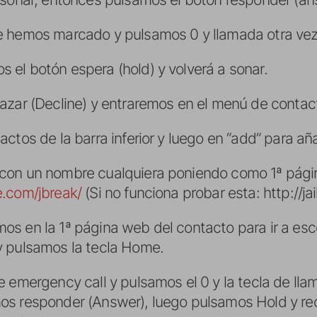
 hemos marcado y pulsamos 0 y llamada otra vez.
el botón espera (hold) y volverá a sonar.
azar (Decline) y entraremos en el menú de contac
ctos de la barra inferior y luego en “add” para añ
 con un nombre cualquiera poniendo como 1ª pág
e.com/jbreak/
(Si no funciona probar esta: http://j
s en la 1ª página web del contacto para ir a esco
y pulsamos la tecla Home.
 emergency call y pulsamos el 0 y la tecla de llama
s responder (Answer), luego pulsamos Hold y rec