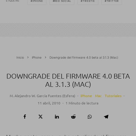
ETIQUETAS
IPHONE
RED SOCIAL
TWEETIE
TWITTER
Inicio
iPhone
Downgrade del firmware 4.0 beta al 3.1.3 (Mac)
DOWNGRADE DEL FIRMWARE 4.0 BETA
AL 3.1.3 (MAC)
M. Alejandro W. García Fuentes (Esfera)
·
iPhone
Mac
Tutoriales
·
11 abril, 2010
·
1 Minuto de lectura