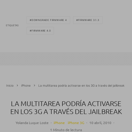
DOWNGRADE FIRMWARE 4
FIRMWARE 3.1.3
ETIQUETAS
FIRMWARE 4.0
Inicio
iPhone
La multitarea podría activarse en los 3G a través del jailbreak
LA MULTITAREA PODRÍA ACTIVARSE
EN LOS 3G A TRAVÉS DEL JAILBREAK
Yolanda Luque Loste
·
iPhone
iPhone 3G
·
10 abril, 2010
·
1 Minuto de lectura