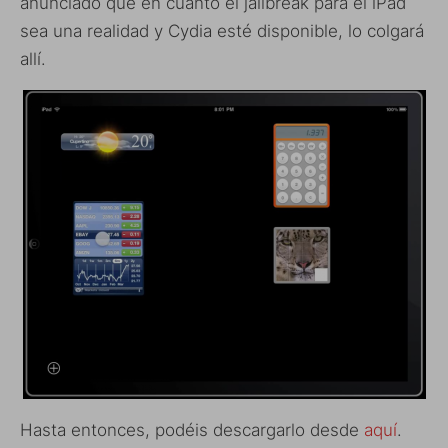
anunciado que en cuanto el jailbreak para el iPad
sea una realidad y Cydia esté disponible, lo colgará
allí.
Hasta entonces, podéis descargarlo desde
aquí
.