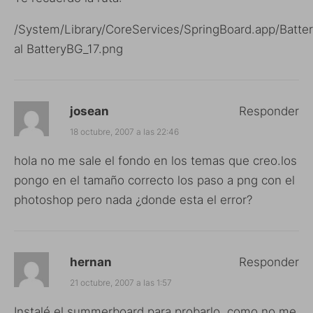
/System/Library/CoreServices/SpringBoard.app/Batte
al BatteryBG_17.png
josean
Responder
18 octubre, 2007 a las 22:46
hola no me sale el fondo en los temas que creo.los
pongo en el tamaño correcto los paso a png con el
photoshop pero nada ¿donde esta el error?
hernan
Responder
21 octubre, 2007 a las 1:57
Instalé el summerboard para probarlo, como no me