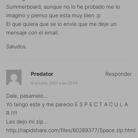
Summerboard, aunque no lo he probado me lo
imagino y pienso que esta muy bien :p
El que quiera que se lo envíe que me deje un
mensaje con el email.
Saludos.
Predator
Responder
4 octubre, 2007 a las 22:04
Dale, pasamelo…
Yo tengo este y me parecio E S P E C T A C U L A
R !!!!
Les dejo mi zip…
http://rapidshare.com/files/60289377/Space.zip.html