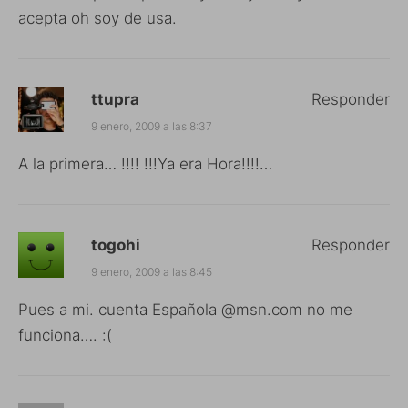
acepta oh soy de usa.
ttupra
Responder
9 enero, 2009 a las 8:37
A la primera… !!!! !!!Ya era Hora!!!!…
togohi
Responder
9 enero, 2009 a las 8:45
Pues a mi. cuenta Española @msn.com no me
funciona…. :(