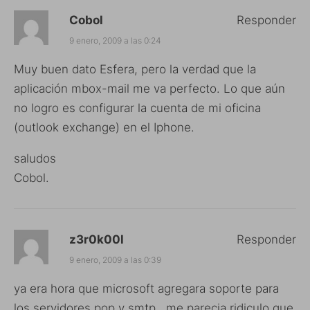
Cobol
Responder
9 enero, 2009 a las 0:24
Muy buen dato Esfera, pero la verdad que la
aplicación mbox-mail me va perfecto. Lo que aún
no logro es configurar la cuenta de mi oficina
(outlook exchange) en el Iphone.
saludos
Cobol.
z3r0k00l
Responder
9 enero, 2009 a las 0:39
ya era hora que microsoft agregara soporte para
los servidores pop y smtp.. me parecia ridiculo que