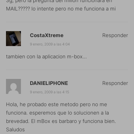
3g, pero la pregunta del millon funcionara en
MAIL????? lo intente pero no me funciona a mi
CostaXtreme
Responder
9 enero, 2009 a las 4:04
tambien con la aplicacion m-box…
DANIELIPHONE
Responder
9 enero, 2009 a las 4:15
Hola, he probado este metodo pero no me
funciona. esperemos que lo solucionen a la
brevedad. El mBox es barbaro y funciona bien.
Saludos