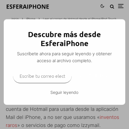
Inicio
iPhone
Leer el correo de Hotmail desde el iPhone/iPod Touch
Descubre más desde
LEER EL CORREO DE HOTMAIL DESDE
EsferaiPhone
EL IPHONE/IPOD TOUCH
Suscríbete ahora para seguir leyendo y obtener
M. Alejandro W. García Fuentes (Esfera)
·
acceso al archivo completo.
iPhone
iPhone 3G
iPod Touch
Tutoriales
·
9 enero, 2009
·
Escribe tu correo electrónico…
1 Minuto de lectura
SUSCRIBIRSE
Seguir leyendo
Hasta ahora no era posible configurar nuestra
cuenta de Hotmail para usarla desde la aplicación
Mail del iPhone, a no ser que usaramos «
inventos
raros
» o servicios de pago como Izzymail.