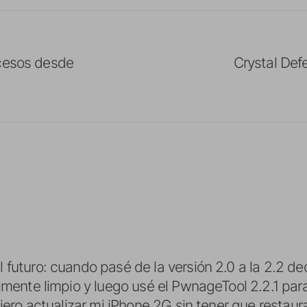
ocesos desde
Crystal Def
 futuro: cuando pasé de la versión 2.0 a la 2.2 dec
lmente limpio y luego usé el PwnageTool 2.2.1 para 
uiero actualizar mi iPhone 2G sin tener que restaura