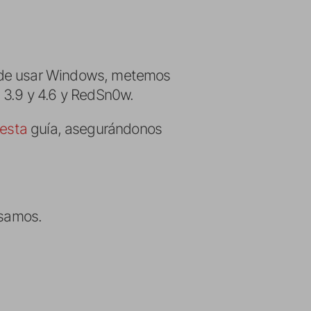
o de usar Windows, metemos
 3.9 y 4.6 y RedSn0w.
esta
guía, asegurándonos
usamos.