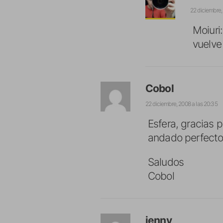
22 diciembre,
Moiuri
vuelve
Cobol
22 diciembre, 2008 a las 20:35
Esfera, gracias p
andado perfecto
Saludos
Cobol
jenny