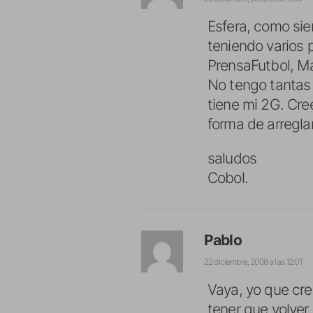
Esfera, como sie
teniendo varios 
PrensaFutbol, Ma
No tengo tantas 
tiene mi 2G. Cre
forma de arregla
saludos
Cobol.
Pablo
22 diciembre, 2008 a las 12:01
Vaya, yo que creí
tener que volver