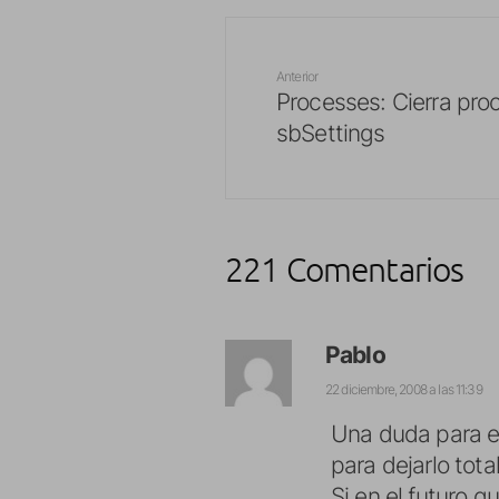
Anterior
Processes: Cierra pr
sbSettings
221 Comentarios
Pablo
22 diciembre, 2008 a las 11:39
Una duda para el
para dejarlo tota
Si en el futuro q