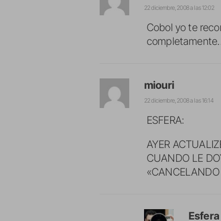
22 diciembre, 2008 a las 12:02
Cobol yo te reco
completamente….
miouri
22 diciembre, 2008 a las 16:14
ESFERA:
AYER ACTUALIZE
CUANDO LE DOY
«CANCELANDO S
Esfera