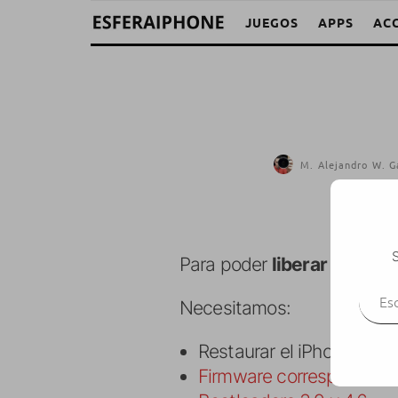
JUEGOS
APPS
AC
M. Alejandro W. G
S
Para poder
liberar el iPho
Escr
Necesitamos:
Restaurar el iPhone a la
Firmware correspondien