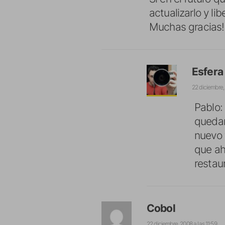
actualizarlo y li
Muchas gracias!!
Esfera
22 diciembre, 
Pablo:
quedan
nuevo 
que ah
restau
Cobol
22 diciembre, 2008 a las 11:59