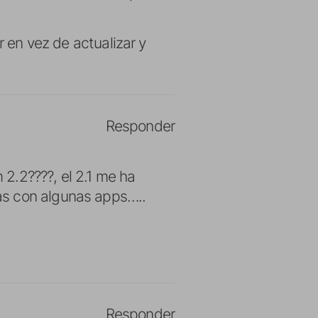
 en vez de actualizar y
Responder
 2.2????, el 2.1 me ha
as con algunas apps…..
Responder