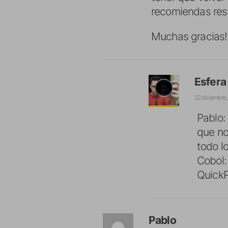
recomiendas rest
Muchas gracias!!
Esfera
22 diciembre,
Pablo:
que no
todo l
Cobol:
Quick
Pablo