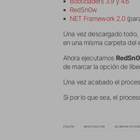
Bootloaders 3.9 y 4.6
RedSn0w
NET Framework 2.0
(par
Una vez descargado todo, 
en una misma carpeta del e
Ahora ejecutamos
RedSn
de marcar la opción de lib
Una vez acabado el proceso,
Si por lo que sea, el proces
ETIQUETAS
BOOTNEUTER
LIBERAR IPHON