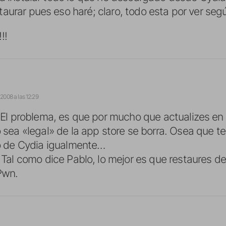
aurar pues eso haré; claro, todo esta por ver seg
!!
 2008 a las 12:29
 El problema, es que por mucho que actualizes en v
 sea «legal» de la app store se borra. Osea que te
o de Cydia igualmente…
 Tal como dice Pablo, lo mejor es que restaures d
Pwn.