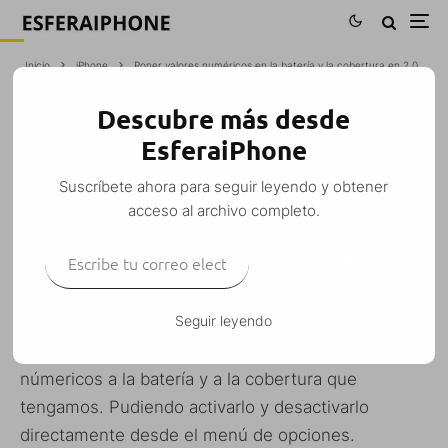
Inicio
iPhone
Poner valores numéricos en la batería y la cobertura en 2.0
Descubre más desde
PONER VALORES NUMÉRICOS EN LA
EsferaiPhone
BATERÍA Y LA COBERTURA EN 2.0
Suscríbete ahora para seguir leyendo y obtener
M. Alejandro W. García Fuentes (Esfera)
·
acceso al archivo completo.
iPhone
iPhone 3G
Mac
Tutoriales
Windows
·
23 julio, 2008
·
Escribe tu correo electrónico…
1 Minuto de lectura
SUSCRIBIRSE
Seguir leyendo
Con esta modificación podremos poner valores
númericos a la batería y a la cobertura que
tengamos. Pudiendo activarlo y desactivarlo
directamente desde el menú de opciones.