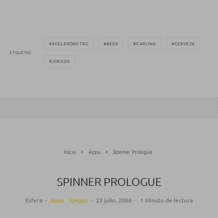
ACELERÓMETRO
BEER
CARLING
CERVEZA
ETIQUETAS
JUEGOS
Inicio
Apps
Spinner Prologue
SPINNER PROLOGUE
Esfera
·
Apps
Juegos
·
23 julio, 2008
·
1 Minuto de lectura