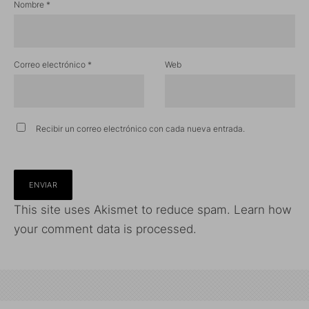
Nombre
*
Correo electrónico
*
Web
Recibir un correo electrónico con cada nueva entrada.
This site uses Akismet to reduce spam.
Learn how
your comment data is processed.