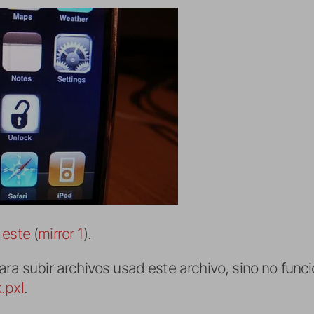
s
este
(
mirror 1
).
ara subir archivos usad este archivo, sino no funci
.pxl
.