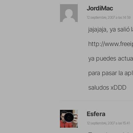
JordiMac
12 septiembre, 2007 a las 14:59
jajajaja, ya salió
http://www.free
ya puedes actual
para pasar la apl
saludos xDDD
Esfera
12 septiembre, 2007 a las 15:41