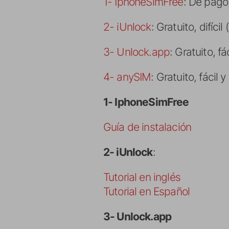
1- IphoneSimFree
: De pago,
2- iUnlock
: Gratuito, difíc
3- Unlock.app
: Gratuito, fá
4- anySIM
: Gratuito, fácil y
1- IphoneSimFree
Guía de instalación
2- iUnlock
:
Tutorial en inglés
Tutorial en Español
3- Unlock.app