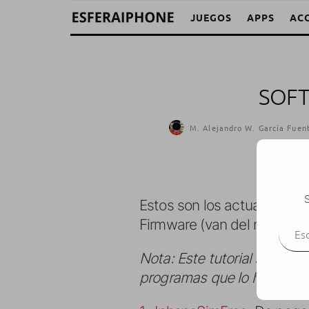
JUEGOS
APPS
AC
SOFT
M. Alejandro W. García Fuent
S
Estos son los actuales méto
Escr
Firmware (van del más viej
Nota: Este tutorial solo sir
programas que lo hacen to