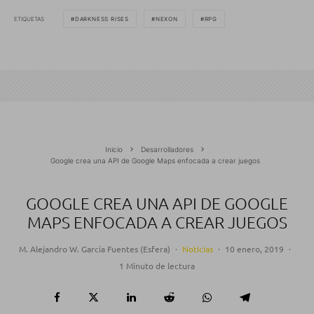
ETIQUETAS
DARKNESS RISES
NEXON
RPG
Inicio
Desarrolladores
Google crea una API de Google Maps enfocada a crear juegos
GOOGLE CREA UNA API DE GOOGLE
MAPS ENFOCADA A CREAR JUEGOS
M. Alejandro W. García Fuentes (Esfera)
·
Noticias
·
10 enero, 2019
·
1 Minuto de lectura