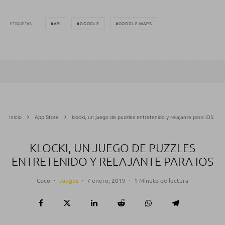
ETIQUETAS
API
GOOGLE
GOOGLE MAPS
Inicio
App Store
klocki, un juego de puzzles entretenido y relajante para iOS
KLOCKI, UN JUEGO DE PUZZLES
ENTRETENIDO Y RELAJANTE PARA IOS
Coco
·
Juegos
·
7 enero, 2019
·
1 Minuto de lectura