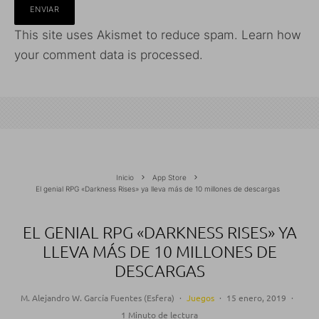
This site uses Akismet to reduce spam.
Learn how
your comment data is processed.
Inicio
App Store
El genial RPG «Darkness Rises» ya lleva más de 10 millones de descargas
EL GENIAL RPG «DARKNESS RISES» YA
LLEVA MÁS DE 10 MILLONES DE
DESCARGAS
M. Alejandro W. García Fuentes (Esfera)
·
Juegos
·
15 enero, 2019
·
1 Minuto de lectura