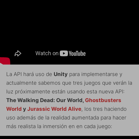
La API hará uso de
Unity
para implementarse y
actualmente sabemos que tres juegos que verán la
luz próximamente están usando esta nueva API:
The Walking Dead: Our World,
Ghostbusters
World
y
Jurassic World Alive
, los tres haciendo
uso además de la realidad aumentada para hacer
más realista la inmersión en en cada juego: