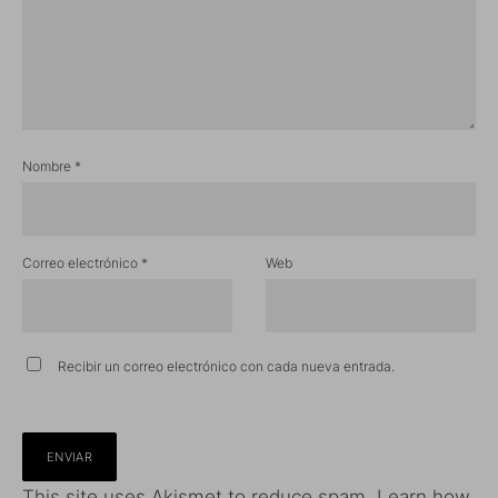
Nombre
*
Correo electrónico
*
Web
Recibir un correo electrónico con cada nueva entrada.
This site uses Akismet to reduce spam.
Learn how