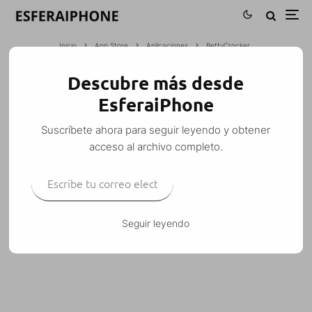
Inicio
App Store
Aplicaciones
BettyCrocker
Descubre más desde
BETTYCROCKER
EsferaiPhone
Esfera
·
Aplicaciones
·
2 junio, 2008
·
1 Minuto de lectura
Suscríbete ahora para seguir leyendo y obtener
acceso al archivo completo.
Escribe tu correo electrónico…
SUSCRIBIRSE
BettyCrocker Cook Book es un recetario, con
varios tipos de comidas, bebidas, desayunos…
Seguir leyendo
Está disponible en la repo: http://repo.ispazio.net