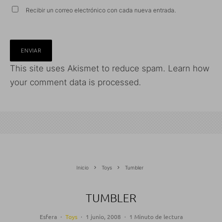
Recibir un correo electrónico con cada nueva entrada.
This site uses Akismet to reduce spam.
Learn how
your comment data is processed.
Inicio
Toys
Tumbler
TUMBLER
Esfera
·
Toys
·
1 junio, 2008
·
1 Minuto de lectura