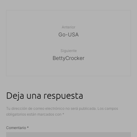
Anterior
Go-USA
Siguiente
BettyCrocker
Deja una respuesta
Tu dirección de correo electrónico no será publicada.
Los campos
obligatorios están marcados con
*
Comentario
*