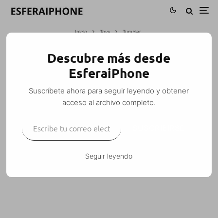
Inicio
Toys
Tumbler
Descubre más desde
TUMBLER
EsferaiPhone
Esfera
·
Toys
·
1 junio, 2008
·
1 Minuto de lectura
Suscríbete ahora para seguir leyendo y obtener
acceso al archivo completo.
Escribe tu correo electrónico…
SUSCRIBIRSE
Tumbler es un tentempié que usa el acelerómetro
del iPhone para moverse.
Seguir leyendo
Está disponible en la fuente: http://repo.ispazio.net