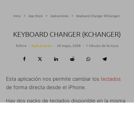
Inicio
App Store
Aplicaciones
Keyboard Changer (KChanger)
KEYBOARD CHANGER (KCHANGER)
Esfera
·
Aplicaciones
·
30 mayo, 2008
·
1 Minuto de lectura
Esta aplicación nos permite cambiar los
teclados
de forma directa desde el iPhone.
Hay dos packs de teclados disponible en la misma
fuente.
Necesita Jiggy Runtime y está disponible en la
fuente: http://khaos139.890m.com/repo.xml