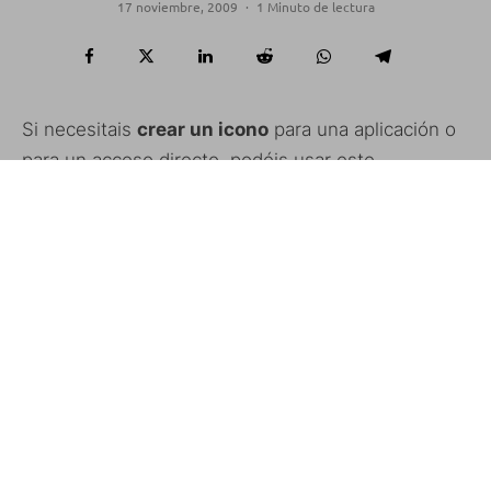
17 noviembre, 2009
·
1 Minuto de lectura
Si necesitais
crear un icono
para una aplicación o
para un acceso directo, podéis usar este
generador de iconos online
.
Su uso es tan sencillo como seleccionar el estilo
(transparente, brillante, con borde, …) y subir la