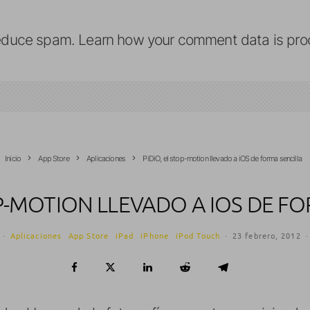
reduce spam.
Learn how your comment data is pro
Inicio
App Store
Aplicaciones
PiDiO, el stop-motion llevado a iOS de forma sencilla
OP-MOTION LLEVADO A IOS DE F
·
Aplicaciones
App Store
iPad
iPhone
iPod Touch
·
23 febrero, 2012
·