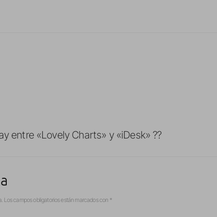
ay entre «Lovely Charts» y «iDesk» ??
ta
a.
Los campos obligatorios están marcados con
*