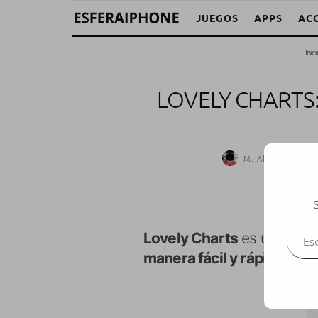
JUEGOS
APPS
AC
Inic
LOVELY CHARTS
M. Alejandro W. G
S
Escr
Lovely Charts
es una aplic
manera fácil y rápida.