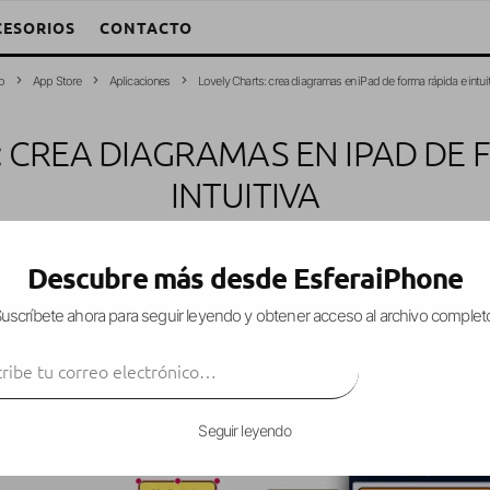
CESORIOS
CONTACTO
io
App Store
Aplicaciones
Lovely Charts: crea diagramas en iPad de forma rápida e intui
: CREA DIAGRAMAS EN IPAD DE 
INTUITIVA
arcía Fuentes (Esfera)
·
Aplicaciones
App Store
iPad
·
23 febrero, 201
Descubre más desde EsferaiPhone
uscríbete ahora para seguir leyendo y obtener acceso al archivo complet
ibe tu correo electrónico…
ación para iPad, que
nos permite crear diagrama
SUSCRIBIR
Seguir leyendo