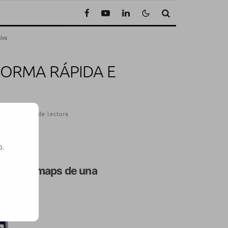
tiva
FORMA RÁPIDA E
2
·
1 Minuto de lectura
o.
s o sitemaps de una
SE