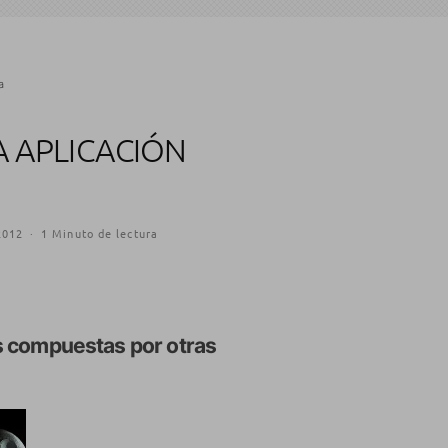
a
A APLICACIÓN
2012
·
1 Minuto de lectura
s compuestas por otras