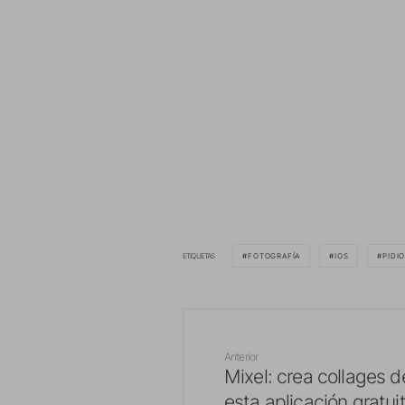
ETIQUETAS
FOTOGRAFÍA
IOS
PIDI
Anterior
Mixel: crea collages 
esta aplicación gratui