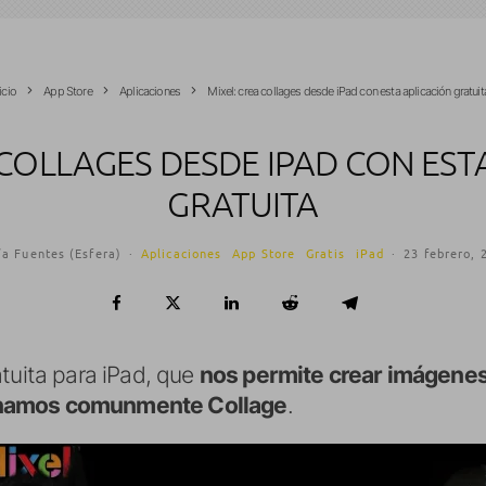
icio
App Store
Aplicaciones
Mixel: crea collages desde iPad con esta aplicación gratuit
 COLLAGES DESDE IPAD CON EST
GRATUITA
ía Fuentes (Esfera)
·
Aplicaciones
App Store
Gratis
iPad
·
23 febrero, 
tuita para iPad, que
nos permite crear imágene
inamos comunmente Collage
.