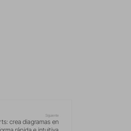
Siguiente
rts: crea diagramas en
orma rápida e intuitiva