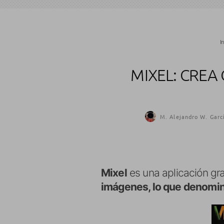
In
MIXEL: CREA
M. Alejandro W. Garc
Mixel
es una aplicación gra
imágenes, lo que denom