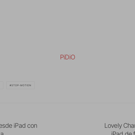
PiDiO
O
STOP-MOTION
desde iPad con
Lovely Cha
ta
iPad de f