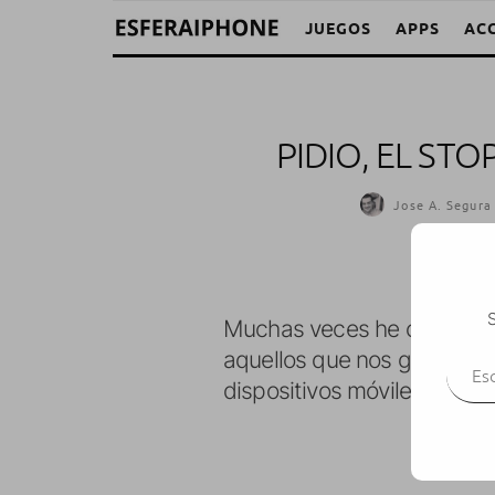
JUEGOS
APPS
AC
PIDIO, EL ST
Jose A. Segura
S
Muchas veces he comentado
Escr
aquellos que nos gusta, sie
dispositivos móviles.