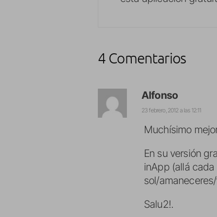
4 Comentarios
Alfonso
23 febrero, 2012 a las 12:11
Muchísimo mejor 
En su versión gr
inApp (allá cada
sol/amaneceres/
Salu2!.