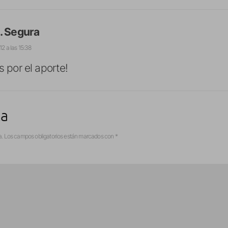
. Segura
12 a las 15:38
s por el aporte!
ta
a.
Los campos obligatorios están marcados con
*