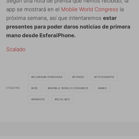
Según una nota de prensa que hemos recibido, la
app se mostrará en el
Mobile World Congress
la
próxima semana, así que intentaremos
estar
presentes para poder daros noticias de primera
mano desde EsferaiPhone.
Scalado
ELIMINAR PERSONAS
FONDO
FOTOGRAFÍA
ETIQUETAS
IOS
MOBILE WORLD CONGRESS
MWC
REMOVE
SCALADO