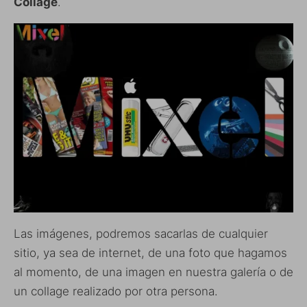
Collage
.
Las imágenes, podremos sacarlas de cualquier
sitio, ya sea de internet, de una foto que hagamos
al momento, de una imagen en nuestra galería o de
un collage realizado por otra persona.