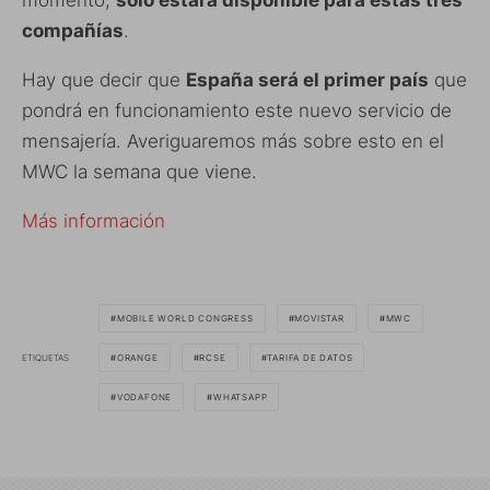
momento,
solo estará disponible para estas tres
compañías
.
Hay que decir que
España será el primer país
que
pondrá en funcionamiento este nuevo servicio de
mensajería. Averiguaremos más sobre esto en el
MWC la semana que viene.
Más información
MOBILE WORLD CONGRESS
MOVISTAR
MWC
ETIQUETAS
ORANGE
RCSE
TARIFA DE DATOS
VODAFONE
WHATSAPP