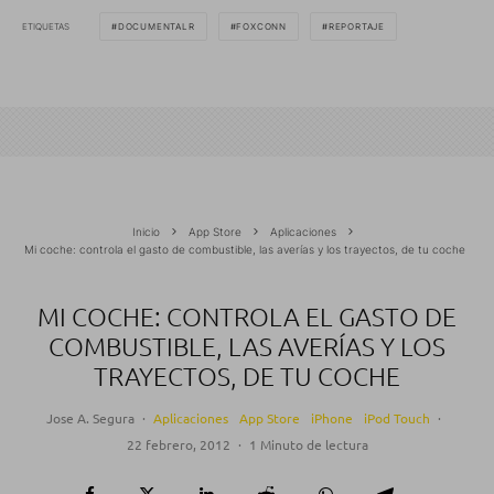
ETIQUETAS
DOCUMENTALR
FOXCONN
REPORTAJE
Inicio
App Store
Aplicaciones
Mi coche: controla el gasto de combustible, las averías y los trayectos, de tu coche
MI COCHE: CONTROLA EL GASTO DE
COMBUSTIBLE, LAS AVERÍAS Y LOS
TRAYECTOS, DE TU COCHE
Jose A. Segura
·
Aplicaciones
App Store
iPhone
iPod Touch
·
22 febrero, 2012
·
1 Minuto de lectura