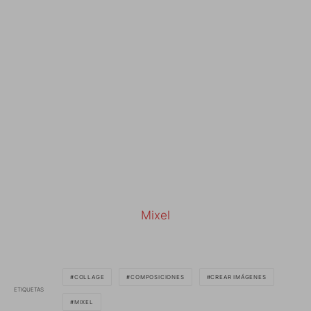
Mixel
COLLAGE
COMPOSICIONES
CREAR IMÁGENES
ETIQUETAS
MIXEL