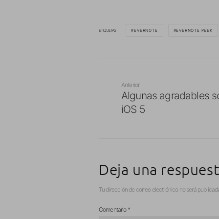
ETIQUETAS
EVERNOTE
EVERNOTE PEEK
Anterior
Algunas agradables s
iOS 5
Deja una respues
Tu dirección de correo electrónico no será publicad
Comentario
*