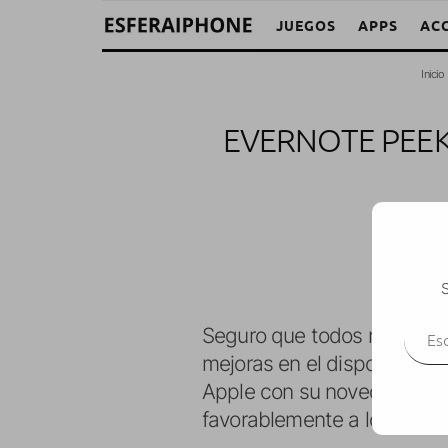
JUEGOS
APPS
AC
Inicio
EVERNOTE PEEK
Y
S
Escr
Seguro que todos recordare
mejoras en el dispositivo, 
Apple con su novedoso dise
favorablemente a los usuar