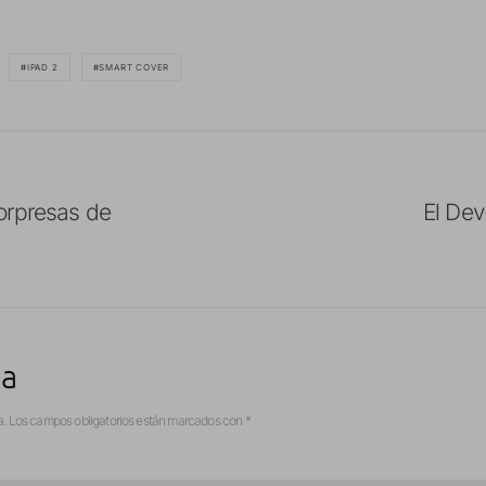
IPAD 2
SMART COVER
orpresas de
El De
ta
a.
Los campos obligatorios están marcados con
*