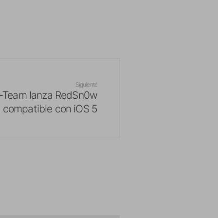
Siguiente
v-Team lanza RedSn0w
compatible con iOS 5