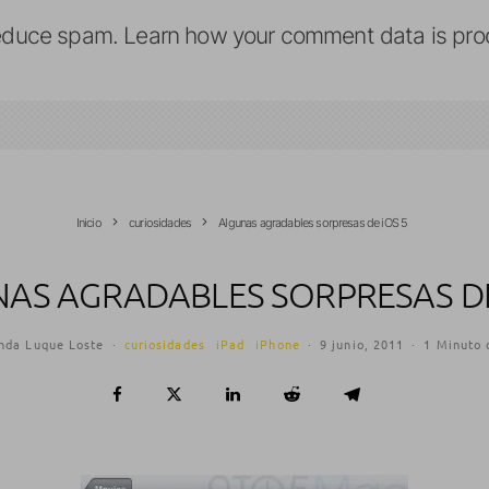
reduce spam.
Learn how your comment data is pro
Inicio
curiosidades
Algunas agradables sorpresas de iOS 5
AS AGRADABLES SORPRESAS DE
nda Luque Loste
·
curiosidades
iPad
iPhone
·
9 junio, 2011
·
1 Minuto 