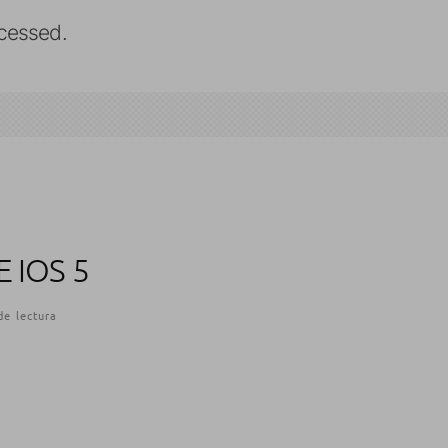
cessed.
 IOS 5
de lectura