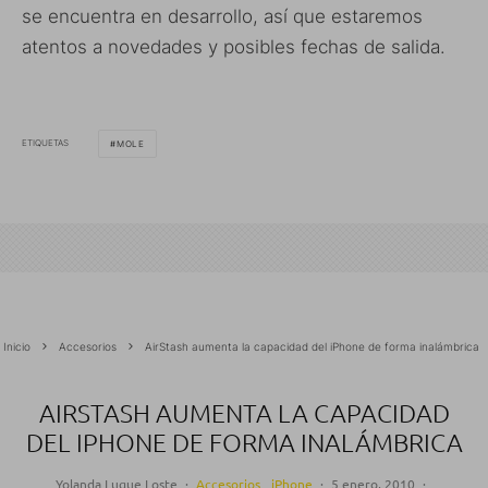
se encuentra en desarrollo, así que estaremos
atentos a novedades y posibles fechas de salida.
ETIQUETAS
MOLE
Inicio
Accesorios
AirStash aumenta la capacidad del iPhone de forma inalámbrica
AIRSTASH AUMENTA LA CAPACIDAD
DEL IPHONE DE FORMA INALÁMBRICA
Yolanda Luque Loste
·
Accesorios
iPhone
·
5 enero, 2010
·