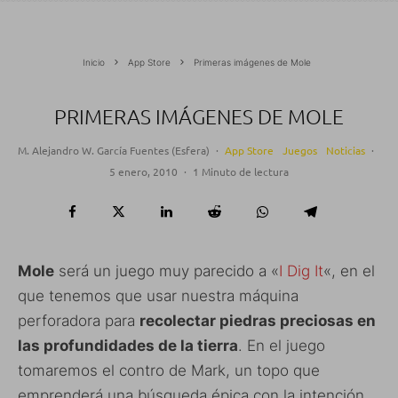
Inicio
App Store
Primeras imágenes de Mole
PRIMERAS IMÁGENES DE MOLE
M. Alejandro W. García Fuentes (Esfera)
·
App Store
Juegos
Noticias
·
5 enero, 2010
·
1 Minuto de lectura
Mole
será un juego muy parecido a «
I Dig It
«, en el
que tenemos que usar nuestra máquina
perforadora para
recolectar piedras preciosas en
las profundidades de la tierra
. En el juego
tomaremos el contro de Mark, un topo que
emprenderá una búsqueda épica con la intención