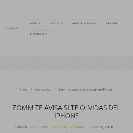
APPLE
GOOGLE
GOOGLE PHONE
IPHONE
ETIQUETAS
NEXUS ONE
Inicio
Accesorios
Zomm te avisa si te olvidas del iPhone
ZOMM TE AVISA SI TE OLVIDAS DEL
IPHONE
Yolanda Luque Loste
·
Accesorios
iPhone
·
5 enero, 2010
·