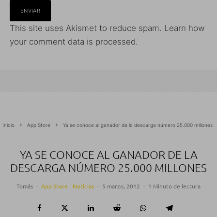
This site uses Akismet to reduce spam.
Learn how
your comment data is processed.
Inicio
App Store
Ya se conoce al ganador de la descarga número 25.000 millones
YA SE CONOCE AL GANADOR DE LA
DESCARGA NÚMERO 25.000 MILLONES
Tomás
·
App Store
Noticias
·
5 marzo, 2012
·
1 Minuto de lectura