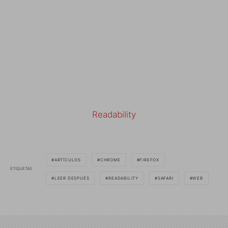
Readability
ARTÍCULOS
CHROME
FIREFOX
ETIQUETAS
LEER DESPUÉS
READABILITY
SAFARI
WEB