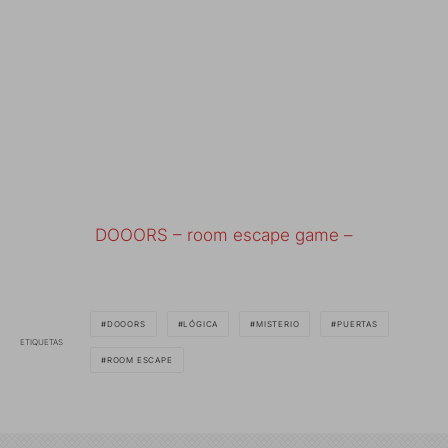
DOOORS – room escape game –
DOOORS
LÓGICA
MISTERIO
PUERTAS
ETIQUETAS
ROOM ESCAPE