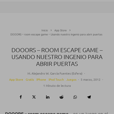
Inicio
App Store
DOOORS – room escape game – Usando nuestro ingenio para abrir puertas
DOOORS – ROOM ESCAPE GAME –
USANDO NUESTRO INGENIO PARA
ABRIR PUERTAS
M. Alejandro W. García Fuentes (Esfera)
·
App Store
Gratis
iPhone
iPod Touch
Juegos
·
5 marzo, 2012
·
1 Minuto de lectura
DOOORS – room escape game –
es un juego en el