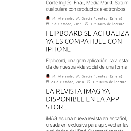
Corte Inglés, Fnac, Media Markt, Saturn,
cualquiera con productos electrónicos,
encontramos muchos...
M. Alejandro W. García Fuentes (Esfera)
7 diciembre, 2011
1 Minuto de lectura
FLIPBOARD SE ACTUALIZA
YA ES COMPATIBLE CON
IPHONE
Flipboard, una gran aplicación para estar 
día de nuestra vida social de una forma
agradable, ha recibido una gran...
M. Alejandro W. García Fuentes (Esfera)
23 diciembre, 2010
1 Minuto de lectura
LA REVISTA IMAG YA
DISPONIBLE EN LA APP
STORE
iMAG es una nueva revista en español,
creada en exclusiva para aprovechar las