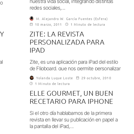
nuestra vida social, integrando distintas
 o
redes sociales,...
M. Alejandro W. García Fuentes (Esfera)
10 marzo, 2011
1 Minuto de lectura
 Y
ZITE: LA REVISTA
PERSONALIZADA PARA
IPAD
al
Zite, es una aplicación para iPad del estilo
de Flipboard, que nos permite personalizar
el contenido y verlo a modo...
Yolanda Luque Loste
29 octubre, 2010
1 Minuto de lectura
ELLE GOURMET, UN BUEN
RECETARIO PARA IPHONE
Si el otro día hablabamos de la primera
revista en llevar su publicación en papel a
la pantalla del iPad,...