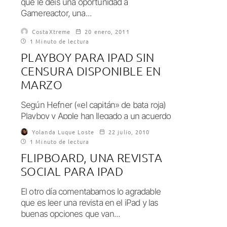
que le deis una oportunidad a
Gamereactor, una...
CostaXtreme
20 enero, 2011
1 Minuto de lectura
PLAYBOY PARA IPAD SIN
CENSURA DISPONIBLE EN
MARZO
Según Hefner («el capitán» de bata roja)
Playboy y Apple han llegado a un acuerdo
para la difusión de la...
Yolanda Luque Loste
22 julio, 2010
1 Minuto de lectura
FLIPBOARD, UNA REVISTA
SOCIAL PARA IPAD
El otro día comentabamos lo agradable
que es leer una revista en el iPad y las
buenas opciones que van...