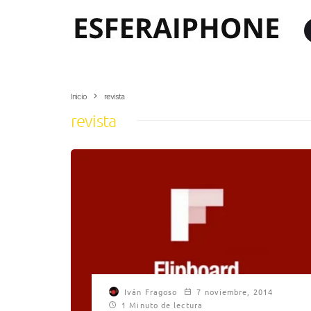
Inicio
revista
revista
Iván Fragoso
7 noviembre, 2014
1 Minuto de lectura