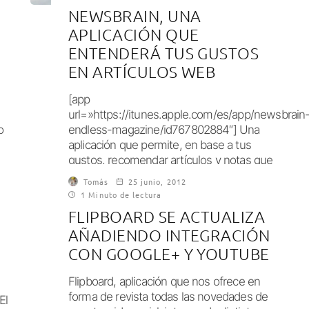
NEWSBRAIN, UNA
APLICACIÓN QUE
ENTENDERÁ TUS GUSTOS
EN ARTÍCULOS WEB
[app
url=»https://itunes.apple.com/es/app/newsbrain
o
endless-magazine/id767802884″] Una
aplicación que permite, en base a tus
gustos, recomendar artículos y notas que
deberías leer no es...
Tomás
25 junio, 2012
1 Minuto de lectura
FLIPBOARD SE ACTUALIZA
AÑADIENDO INTEGRACIÓN
CON GOOGLE+ Y YOUTUBE
Flipboard, aplicación que nos ofrece en
forma de revista todas las novedades de
El