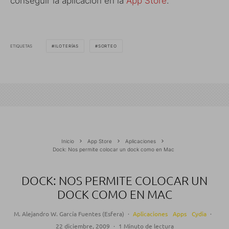
conseguir la aplicación en la
App Store
.
ETIQUETAS
ILOTERÍAS
SORTEO
Inicio
App Store
Aplicaciones
Dock: Nos permite colocar un dock como en Mac
DOCK: NOS PERMITE COLOCAR UN
DOCK COMO EN MAC
M. Alejandro W. García Fuentes (Esfera)
·
Aplicaciones
Apps
Cydia
·
22 diciembre, 2009
·
1 Minuto de lectura