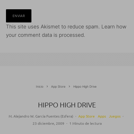
This site uses Akismet to reduce spam.
Learn how
your comment data is processed.
Inicio
App Store
Hippo High Drive
HIPPO HIGH DRIVE
M. Alejandro W. García Fuentes (Esfera)
·
App Store
Apps
Juegos
·
23 diciembre, 2009
·
1 Minuto de lectura