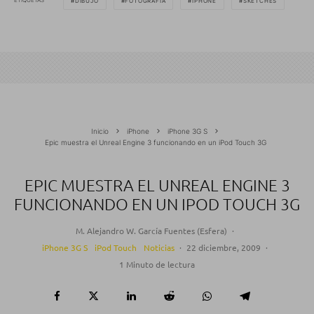
ETIQUETAS
DIBUJO
FOTOGRAFÍA
IPHONE
SKETCHES
Inicio
iPhone
iPhone 3G S
Epic muestra el Unreal Engine 3 funcionando en un iPod Touch 3G
EPIC MUESTRA EL UNREAL ENGINE 3
FUNCIONANDO EN UN IPOD TOUCH 3G
M. Alejandro W. García Fuentes (Esfera)
·
iPhone 3G S
iPod Touch
Noticias
·
22 diciembre, 2009
·
1 Minuto de lectura