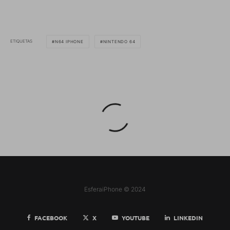
ETIQUETAS
N64 IPHONE
NINTENDO 64
EsferaiPhone © 2024
FACEBOOK
X
YOUTUBE
LINKEDIN