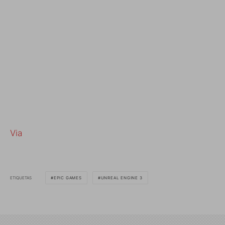
Via
ETIQUETAS
EPIC GAMES
UNREAL ENGINE 3