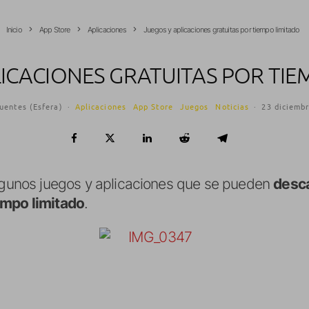
Inicio
App Store
Aplicaciones
Juegos y aplicaciones gratuitas por tiempo limitado
LICACIONES GRATUITAS POR TIE
uentes (Esfera)
·
Aplicaciones
App Store
Juegos
Noticias
·
23 diciemb
algunos juegos y aplicaciones que se pueden
desca
empo limitado
.