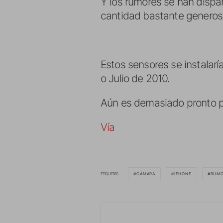
Y los rumores se han disp
cantidad bastante generos
Estos sensores se instalar
o Julio de 2010.
Aún es demasiado pronto p
Vía
ETIQUETAS
CÁMARA
IPHONE
RUM