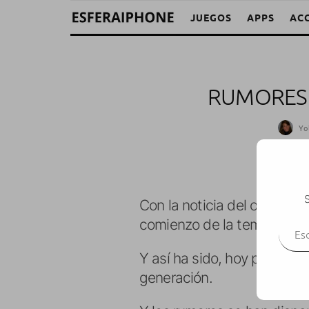
JUEGOS
APPS
AC
RUMORES 
Yo
S
Con la noticia del otro día
Escr
comienzo de la tempestad d
Y así ha sido, hoy podemos
generación.