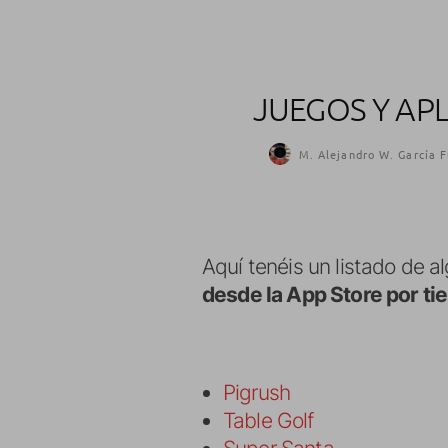
JUEGOS Y AP
M. Alejandro W. García F
Aquí tenéis un listado de 
desde la App Store por ti
Pigrush
Table Golf