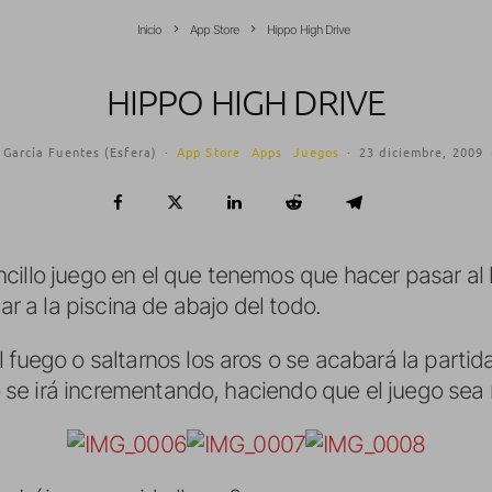
Inicio
App Store
Hippo High Drive
HIPPO HIGH DRIVE
 García Fuentes (Esfera)
·
App Store
Apps
Juegos
·
23 diciembre, 2009
cillo juego en el que tenemos que hacer pasar al
gar a la piscina de abajo del todo.
l fuego o saltarnos los aros o se acabará la part
to se irá incrementando, haciendo que el juego sea m