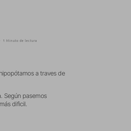
·
1 Minuto de lectura
 hipopótamos a traves de
ida. Según pasemos
ás dificil.