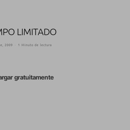
MPO LIMITADO
re, 2009
·
1 Minuto de lectura
rgar gratuitamente