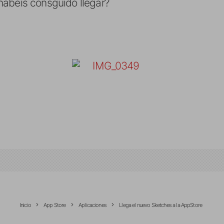
habéis consguido llegar?
Inicio
App Store
Aplicaciones
Llega el nuevo Sketches a la AppStore