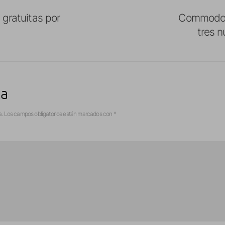
 gratuitas por
Commodore
tres n
ta
a.
Los campos obligatorios están marcados con
*