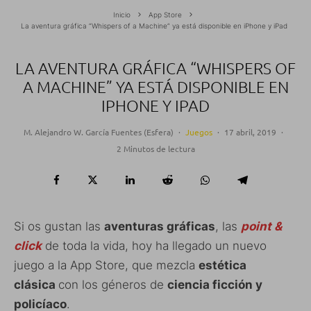
Inicio
App Store
La aventura gráfica “Whispers of a Machine” ya está disponible en iPhone y iPad
LA AVENTURA GRÁFICA “WHISPERS OF
A MACHINE” YA ESTÁ DISPONIBLE EN
IPHONE Y IPAD
M. Alejandro W. García Fuentes (Esfera)
·
Juegos
·
17 abril, 2019
·
2 Minutos de lectura
Si os gustan las
aventuras gráficas
, las
point &
click
de toda la vida, hoy ha llegado un nuevo
juego a la App Store, que mezcla
estética
clásica
con los géneros de
ciencia ficción y
policíaco
.