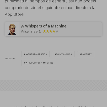
publicidad ni tiempos de espera , así que podéis
comprarlo desde el siguiente enlace directo a la
App Store:
‎Whispers of a Machine
Price:
3,99 €
AVENTURA GRÁFICA
POINT & CLICK
RAWFURY
ETIQUETAS
WHISPERS OF A MACHINE