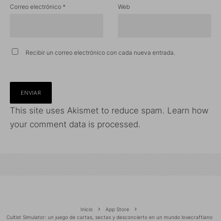
Correo electrónico
*
Web
Recibir un correo electrónico con cada nueva entrada.
This site uses Akismet to reduce spam.
Learn how
your comment data is processed.
Inicio
App Store
Cultist Simulator: un juego de cartas, sectas y desconcierto en un mundo lovecraftiano