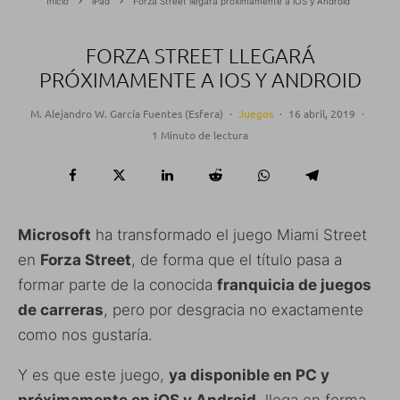
Inicio
iPad
Forza Street llegará próximamente a iOS y Android
FORZA STREET LLEGARÁ
PRÓXIMAMENTE A IOS Y ANDROID
M. Alejandro W. García Fuentes (Esfera)
·
Juegos
·
16 abril, 2019
·
1 Minuto de lectura
Microsoft
ha transformado el juego Miami Street
en
Forza Street
, de forma que el título pasa a
formar parte de la conocida
franquicia de juegos
de carreras
, pero por desgracia no exactamente
como nos gustaría.
Y es que este juego,
ya disponible en PC y